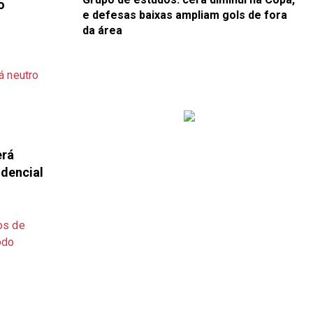
o
e defesas baixas ampliam gols de fora
da área
erá
idencial