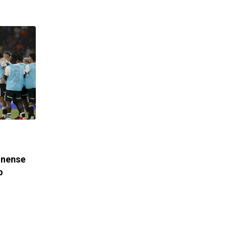
inense
o