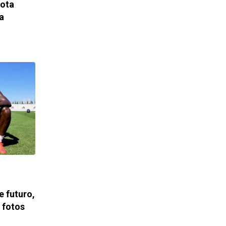
lota
a
e futuro,
 fotos