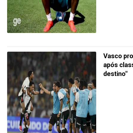
Vasco pro
após class
destino"