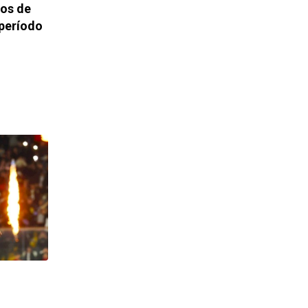
tos de
 período