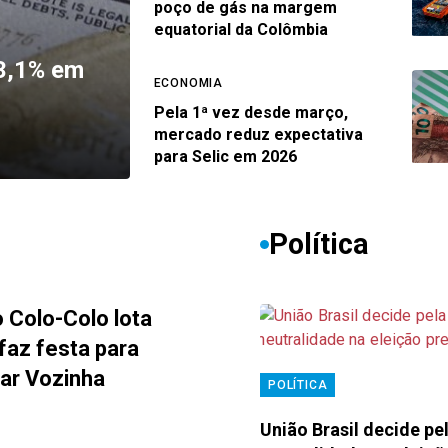
poço de gás na margem
equatorial da Colômbia
23,1% em
ECONOMIA
Pela 1ª vez desde março,
mercado reduz expectativa
para Selic em 2026
Política
o Colo-Colo lota
faz festa para
ar Vozinha
POLÍTICA
União Brasil decide pe