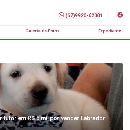
(67)9920-62001
Galeria de Fotos
Expediente
r tutor em R$ 5 mil por vender Labrador