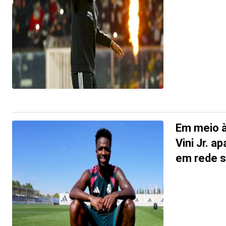
Em meio à
Vini Jr. a
em rede s