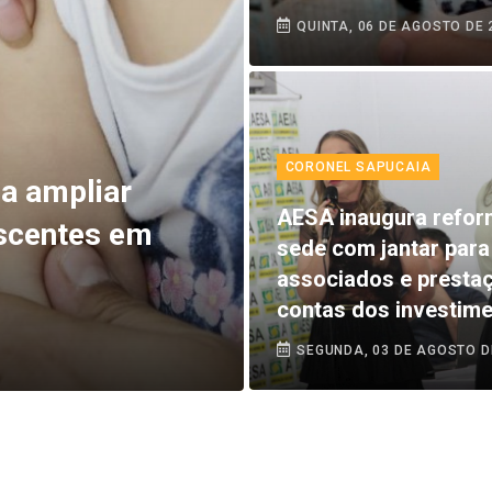
QUINTA, 06 DE AGOSTO DE 
CORONEL SAPUCAIA
a ampliar
AESA inaugura refor
escentes em
sede com jantar para
associados e presta
contas dos investim
SEGUNDA, 03 DE AGOSTO D