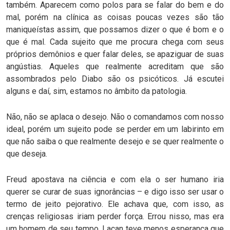
também. Aparecem como polos para se falar do bem e do
mal, porém na clínica as coisas poucas vezes são tão
maniqueístas assim, que possamos dizer o que é bom e o
que é mal. Cada sujeito que me procura chega com seus
próprios demônios e quer falar deles, se apaziguar de suas
angústias. Aqueles que realmente acreditam que são
assombrados pelo Diabo são os psicóticos. Já escutei
alguns e daí, sim, estamos no âmbito da patologia.
Não, não se aplaca o desejo. Não o comandamos com nosso
ideal, porém um sujeito pode se perder em um labirinto em
que não saiba o que realmente desejo e se quer realmente o
que deseja.
Freud apostava na ciência e com ela o ser humano iria
querer se curar de suas ignorâncias – e digo isso ser usar o
termo de jeito pejorativo. Ele achava que, com isso, as
crenças religiosas iriam perder força. Errou nisso, mas era
um homem de seu tempo. Lacan teve menos esperança que