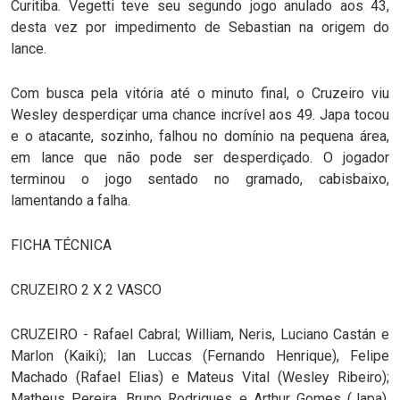
Curitiba. Vegetti teve seu segundo jogo anulado aos 43,
desta vez por impedimento de Sebastian na origem do
lance.
Com busca pela vitória até o minuto final, o Cruzeiro viu
Wesley desperdiçar uma chance incrível aos 49. Japa tocou
e o atacante, sozinho, falhou no domínio na pequena área,
em lance que não pode ser desperdiçado. O jogador
terminou o jogo sentado no gramado, cabisbaixo,
lamentando a falha.
FICHA TÉCNICA
CRUZEIRO 2 X 2 VASCO
CRUZEIRO - Rafael Cabral; William, Neris, Luciano Castán e
Marlon (Kaiki); Ian Luccas (Fernando Henrique), Felipe
Machado (Rafael Elias) e Mateus Vital (Wesley Ribeiro);
Matheus Pereira, Bruno Rodrigues e Arthur Gomes (Japa).