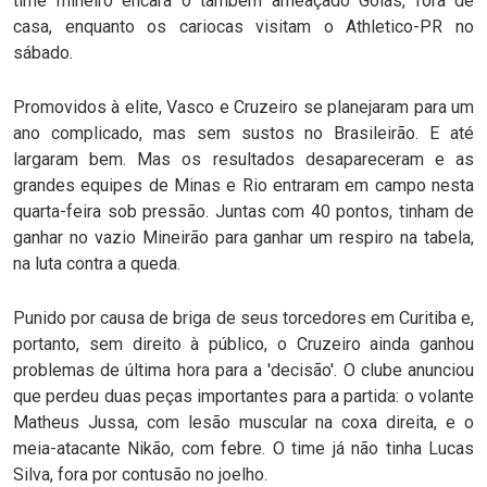
time mineiro encara o também ameaçado Goiás, fora de
casa, enquanto os cariocas visitam o Athletico-PR no
sábado.
Promovidos à elite, Vasco e Cruzeiro se planejaram para um
ano complicado, mas sem sustos no Brasileirão. E até
largaram bem. Mas os resultados desapareceram e as
grandes equipes de Minas e Rio entraram em campo nesta
quarta-feira sob pressão. Juntas com 40 pontos, tinham de
ganhar no vazio Mineirão para ganhar um respiro na tabela,
na luta contra a queda.
Punido por causa de briga de seus torcedores em Curitiba e,
portanto, sem direito à público, o Cruzeiro ainda ganhou
problemas de última hora para a 'decisão'. O clube anunciou
que perdeu duas peças importantes para a partida: o volante
Matheus Jussa, com lesão muscular na coxa direita, e o
meia-atacante Nikão, com febre. O time já não tinha Lucas
Silva, fora por contusão no joelho.