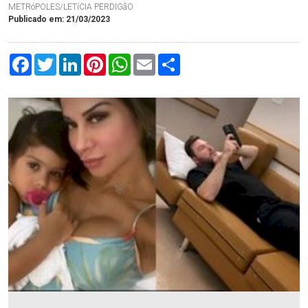
METRóPOLES/LETíCIA PERDIGãO
Publicado em: 21/03/2023
Facebook
Twitter
LinkedIn
Pinterest
WhatsApp
Email
Compartilhar