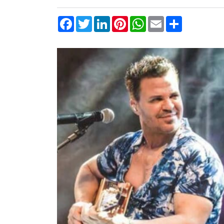
Facebook
Twitter
LinkedIn
Pinterest
WhatsApp
Email
Compartilha