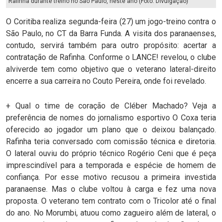
Rafinha durante treino no São Paulo, neste ano (Foto: Divulgação)
O Coritiba realiza segunda-feira (27) um jogo-treino contra o
São Paulo, no CT da Barra Funda. A visita dos paranaenses,
contudo, servirá também para outro propósito: acertar a
contratação de Rafinha. Conforme o LANCE! revelou, o clube
alviverde tem como objetivo que o veterano lateral-direito
encerre a sua carreira no Couto Pereira, onde foi revelado.
+ Qual o time de coração de Cléber Machado? Veja a
preferência de nomes do jornalismo esportivo O Coxa teria
oferecido ao jogador um plano que o deixou balançado.
Rafinha teria conversado com comissão técnica e diretoria.
O lateral ouviu do próprio técnico Rogério Ceni que é peça
imprescindível para a temporada e espécie de homem de
confiança. Por esse motivo recusou a primeira investida
paranaense. Mas o clube voltou à carga e fez uma nova
proposta. O veterano tem contrato com o Tricolor até o final
do ano. No Morumbi, atuou como zagueiro além de lateral, o