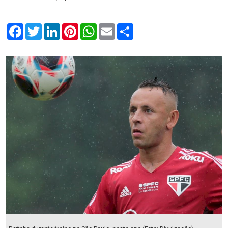
Facebook
Twitter
LinkedIn
Pinterest
WhatsApp
Email
Compartilhar