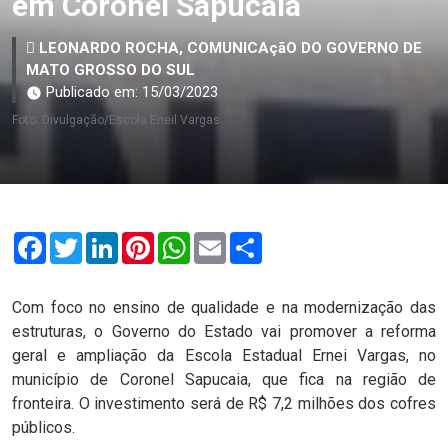
em Coronel Sapucaia
LEONARDO ROCHA, COMUNICAçãO DO GOVERNO DE
MATO GROSSO DO SUL
Publicado em: 15/03/2023
Foto: Divulgação/Escola Eneil Vargas
Facebook
Twitter
LinkedIn
Pinterest
WhatsApp
Email
Compartilhar
Com foco no ensino de qualidade e na modernização das
estruturas, o Governo do Estado vai promover a reforma
geral e ampliação da Escola Estadual Ernei Vargas, no
município de Coronel Sapucaia, que fica na região de
fronteira. O investimento será de R$ 7,2 milhões dos cofres
públicos.