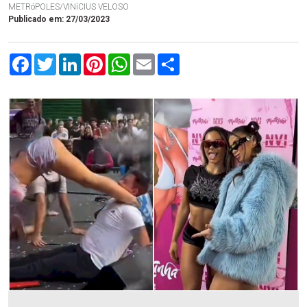
METRóPOLES/VINíCIUS VELOSO
Publicado em: 27/03/2023
Facebook
Twitter
LinkedIn
Pinterest
WhatsApp
Email
Compartilhar