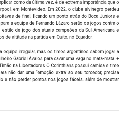
licar como da última vez, é de extrema importância que o
erpool, em Montevideo. Em 2022, o clube alvinegro perdeu
tavas de final, ficando um ponto atrás do Boca Juniors e
o para a equipe de Fernando Lázaro serão os jogos contra o
 e estilo de jogo dos atuais campeões da Sul-Americana e
de altitude na partida em Quito, no Equador.
 equipe irregular, mas os times argentinos sabem jogar a
tilheiro Gabriel Ávalos para cavar uma vaga no mata-mata. +
 Timão na Libertadores O Corinthians possui camisa e time
ra não dar uma “emoção extra' ao seu torcedor, precisa
o e não perder pontos nos jogos fáceis, além de mostrar