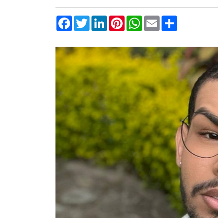
Facebook
Twitter
LinkedIn
Pinterest
WhatsApp
Email
Compartilha