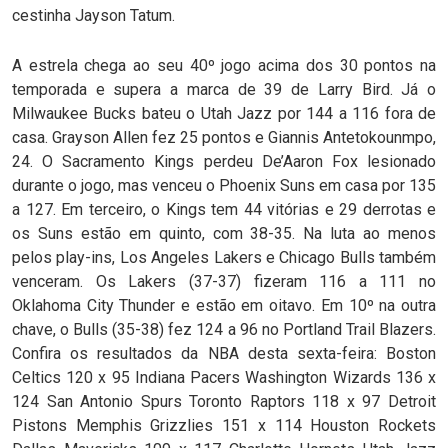
cestinha Jayson Tatum.
A estrela chega ao seu 40º jogo acima dos 30 pontos na
temporada e supera a marca de 39 de Larry Bird. Já o
Milwaukee Bucks bateu o Utah Jazz por 144 a 116 fora de
casa. Grayson Allen fez 25 pontos e Giannis Antetokounmpo,
24. O Sacramento Kings perdeu De’Aaron Fox lesionado
durante o jogo, mas venceu o Phoenix Suns em casa por 135
a 127. Em terceiro, o Kings tem 44 vitórias e 29 derrotas e
os Suns estão em quinto, com 38-35. Na luta ao menos
pelos play-ins, Los Angeles Lakers e Chicago Bulls também
venceram. Os Lakers (37-37) fizeram 116 a 111 no
Oklahoma City Thunder e estão em oitavo. Em 10º na outra
chave, o Bulls (35-38) fez 124 a 96 no Portland Trail Blazers.
Confira os resultados da NBA desta sexta-feira: Boston
Celtics 120 x 95 Indiana Pacers Washington Wizards 136 x
124 San Antonio Spurs Toronto Raptors 118 x 97 Detroit
Pistons Memphis Grizzlies 151 x 114 Houston Rockets