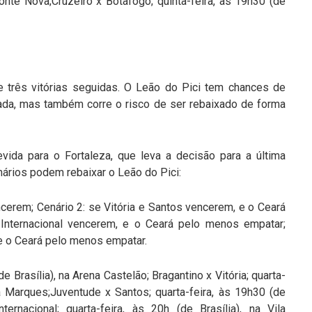
onte Nova;Cruzeiro x Botafogo; quinta-feira, às 19h30 (de
e três vitórias seguidas. O Leão do Pici tem chances de
ada, mas também corre o risco de ser rebaixado de forma
vida para o Fortaleza, que leva a decisão para a última
nários podem rebaixar o Leão do Pici:
encerem; Cenário 2: se Vitória e Santos vencerem, e o Ceará
 Internacional vencerem, e o Ceará pelo menos empatar;
 e o Ceará pelo menos empatar.
de Brasília), na Arena Castelão; Bragantino x Vitória; quarta-
za Marques;Juventude x Santos; quarta-feira, às 19h30 (de
ternacional; quarta-feira, às 20h (de Brasília), na Vila