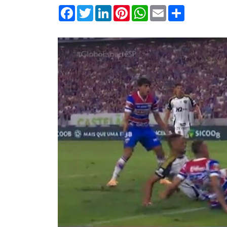
Facebook
Twitter
LinkedIn
Pinterest
WhatsApp
Email
Compartilha