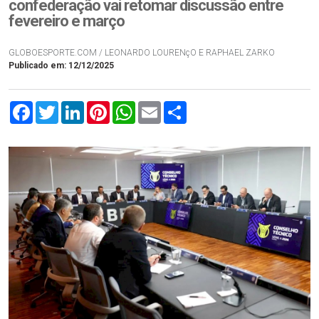
confederação vai retomar discussão entre
fevereiro e março
GLOBOESPORTE.COM / LEONARDO LOURENçO E RAPHAEL ZARKO
Publicado em: 12/12/2025
Facebook
Twitter
LinkedIn
Pinterest
WhatsApp
Email
Compartilhar