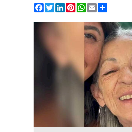
Facebook
Twitter
LinkedIn
Pinterest
WhatsApp
Email
Compartilha