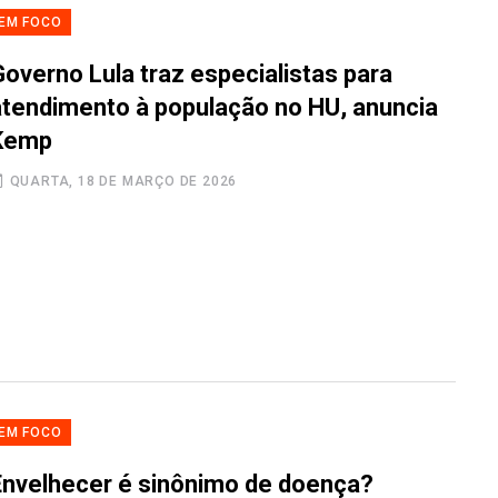
EM FOCO
Governo Lula traz especialistas para
atendimento à população no HU, anuncia
Kemp
QUARTA, 18 DE MARÇO DE 2026
EM FOCO
Envelhecer é sinônimo de doença?