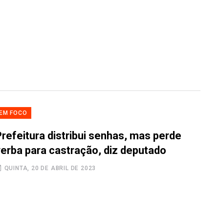
EM FOCO
Prefeitura distribui senhas, mas perde
verba para castração, diz deputado
QUINTA, 20 DE ABRIL DE 2023