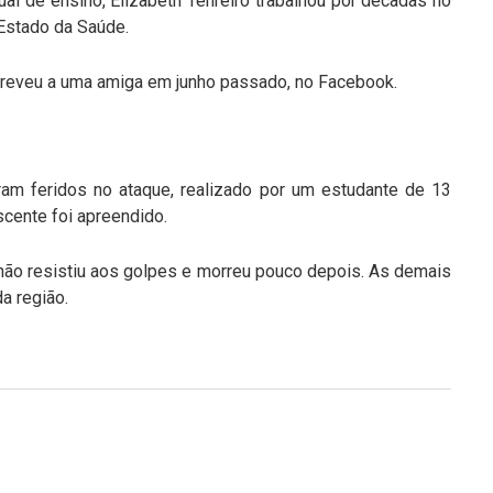
al de ensino, Elizabeth Tenreiro trabalhou por décadas no
 Estado da Saúde.
creveu a uma amiga em junho passado, no Facebook.
ram feridos no ataque, realizado por um estudante de 13
cente foi apreendido.
, não resistiu aos golpes e morreu pouco depois. As demais
a região.