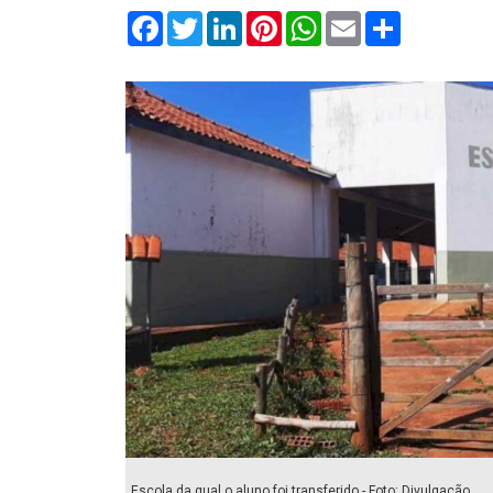
Facebook
Twitter
LinkedIn
Pinterest
WhatsApp
Email
Compartilha
Escola da qual o aluno foi transferido - Foto: Divulgação