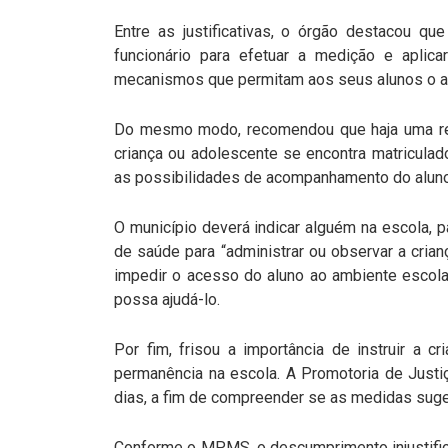
Entre as justificativas, o órgão destacou qu
funcionário para efetuar a medição e aplica
mecanismos que permitam aos seus alunos o ac
Do mesmo modo, recomendou que haja uma reu
criança ou adolescente se encontra matriculad
as possibilidades de acompanhamento do aluno
O município deverá indicar alguém na escola, 
de saúde para “administrar ou observar a crianç
impedir o acesso do aluno ao ambiente escola
possa ajudá-lo.
Por fim, frisou a importância de instruir a c
permanência na escola. A Promotoria de Justi
dias, a fim de compreender se as medidas sug
Conforme o MPMS, o descumprimento injustifi