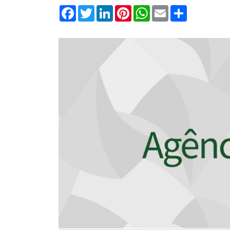
Facebook
Twitter
LinkedIn
Pinterest
WhatsApp
Email
Compartilha